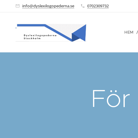
info@dyslexilogopederna.se
0702309732
HEM
För 