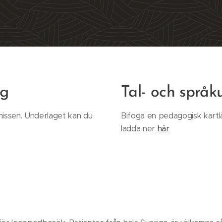
ng
Tal- och språk
missen. Underlaget kan du
Bifoga en pedagogisk kartlä
ladda ner
här