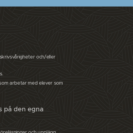
skrivsvårigheter och/eller
s.
al som arbetar med elever som
ts på den egna
öreläsningar och upplägg.