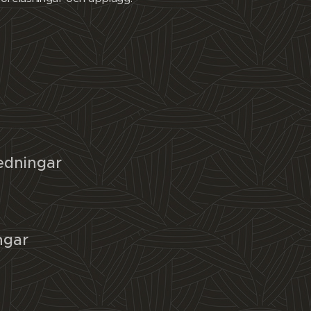
edningar
ngar