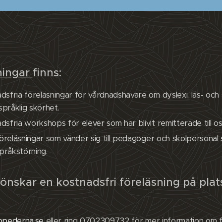
ningar
finns:
sfria föreläsningar för vårdnadshavare om dyslexi, läs- och 
språklig skörhet.
sfria workshops för elever som har blivit remitterade till os
 föreläsningar som vänder sig till pedagoger och skolperson
språkstörning.
önskar en kostnadsfri föreläsning på pla
opederna.se
eller ring 0702309732 för mer information om f