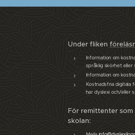
Under fliken
föreläs
Information om kostnad
språklig skörhet eller 
Information om kostnad
Kostnadsfria digitala
har dyslexi och/eller 
För remittenter som 
skolan:
Mejla
info@dyslexilog