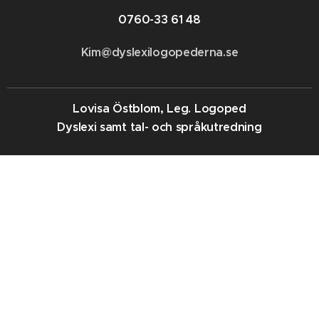
0760-33 61 48
Kim@dyslexilogopederna.se
Lovisa Östblom, Leg. Logoped
Dyslexi samt tal- och språkutredning
0763-97 74 02
lovisa@dyslexilogopederna.se
Maria Linde, Leg. Logoped
Dyslexi samt tal- och språkutredning
0763- 41 68 78