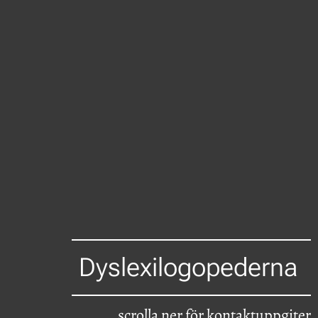
Dyslexilogopederna
scrolla ner för kontaktuppgiter